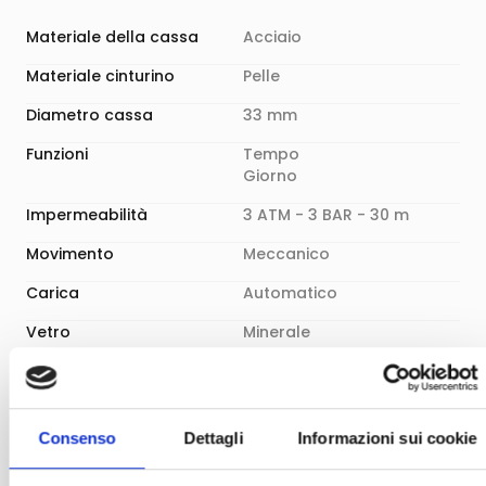
Materiale della cassa
Acciaio
Materiale cinturino
Pelle
Diametro cassa
33 mm
Funzioni
Tempo
Giorno
Impermeabilità
3 ATM - 3 BAR - 30 m
Movimento
Meccanico
Carica
Automatico
Vetro
Minerale
Colore quadrante
Artistico
Tipo chiusura
Ardiglione
Consenso
Dettagli
Informazioni sui cookie
Dual Time
NO