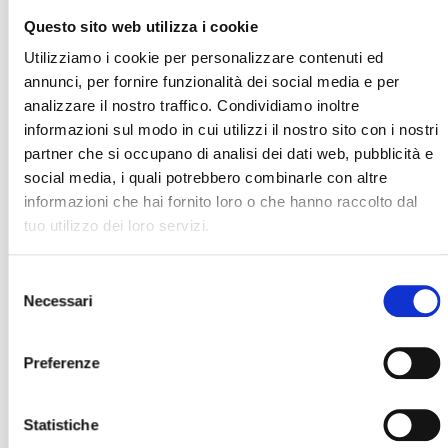
Indici
No
Questo sito web utilizza i cookie
24033
Utilizziamo i cookie per personalizzare contenuti ed
annunci, per fornire funzionalità dei social media e per
analizzare il nostro traffico. Condividiamo inoltre
informazioni sul modo in cui utilizzi il nostro sito con i nostri
partner che si occupano di analisi dei dati web, pubblicità e
social media, i quali potrebbero combinarle con altre
Potrebbe interessarti anche
informazioni che hai fornito loro o che hanno raccolto dal
tuo utilizzo dei loro servizi.
Selezione
Necessari
del
consenso
Preferenze
Statistiche