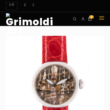
IT
0
CHI
SIAMO
OROLOGI
ART
DOVE
TROVARCI
CONTATTI