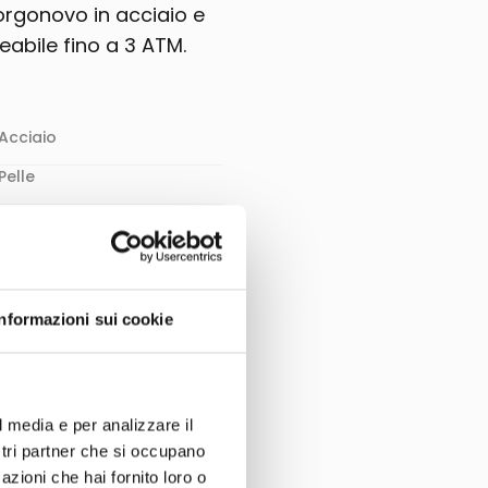
orgonovo in acciaio e
abile fino a 3 ATM.
Acciaio
Pelle
36 mm
Tempo
Giorno
3 ATM - 3 BAR - 30 m
Informazioni sui cookie
Meccanico
Automatico
l media e per analizzare il
Minerale
ostri partner che si occupano
Artistico
azioni che hai fornito loro o