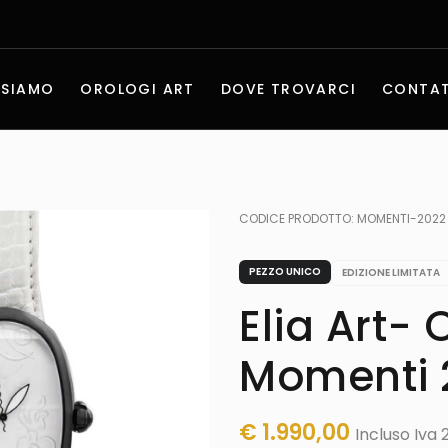
 SIAMO
OROLOGI ART
DOVE TROVARCI
CONTAT
CODICE PRODOTTO:
MOMENTI-2022
PEZZO UNICO
EDIZIONE LIMITATA
Elia Art- 
Momenti 
€
1.990,00
Incluso Iva 