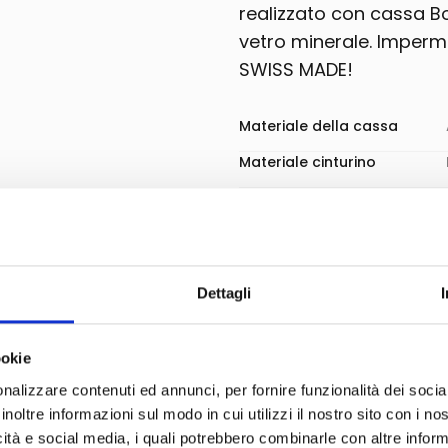
realizzato con cassa B
vetro minerale. Imperme
SWISS MADE!
Materiale della cassa
Materiale cinturino
Diametro cassa
Funzioni
Impermeabilità
Dettagli
Movimento
ookie
Carica
nalizzare contenuti ed annunci, per fornire funzionalità dei socia
Vetro
inoltre informazioni sul modo in cui utilizzi il nostro sito con i n
Colore quadrante
icità e social media, i quali potrebbero combinarle con altre inform