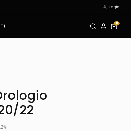
Login
0
TI
Orologio
20/22
22%