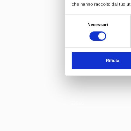
che hanno raccolto dal tuo uti
Selezione
Necessari
del
consenso
Rifiuta
23046