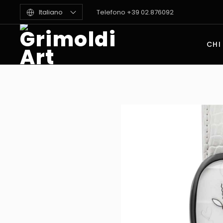
Italiano
Telefono +39 02.876092
CHI