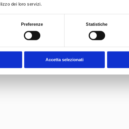
lizzo dei loro servizi.
Tipo chiusura
Dual Time
Preferenze
Statistiche
Indici
Colore cassa
Colore cinturino
Accetta selezionati