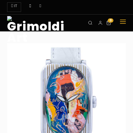
IT
0
CHI
SIAMO
OROLOGI
ART
DOVE
TROVARCI
CONTATTI