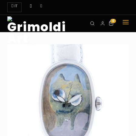
IT
0
CHI
SIAMO
OROLOGI
ART
DOVE
TROVARCI
CONTATTI