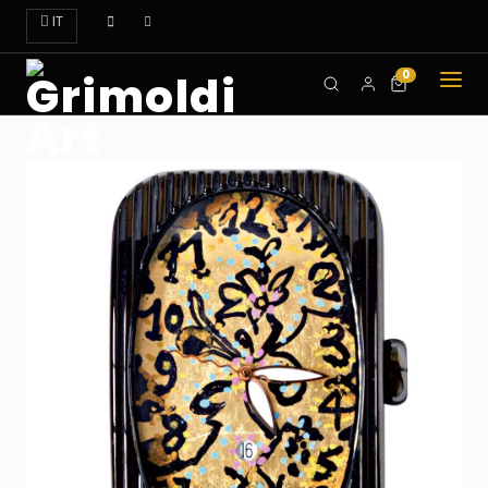
IT
0
CHI
SIAMO
OROLOGI
ART
DOVE
TROVARCI
CONTATTI