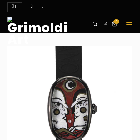
IT
0
CHI
SIAMO
OROLOGI
ART
DOVE
TROVARCI
CONTATTI