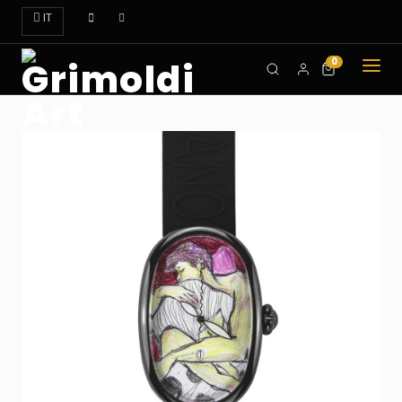
IT
0
CHI
SIAMO
OROLOGI
ART
DOVE
TROVARCI
CONTATTI