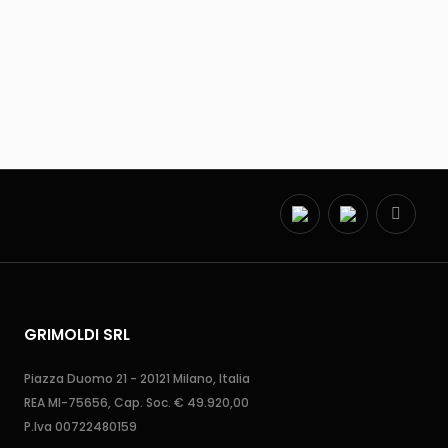
GRIMOLDI SRL
Piazza Duomo 21 - 20121 Milano, Italia
REA MI-75656, Cap. Soc. € 49.920,00
P.Iva 00722480159