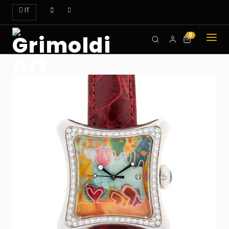
IT
0
CHI
SIAMO
OROLOGI
ART
DOVE
TROVARCI
CONTATTI