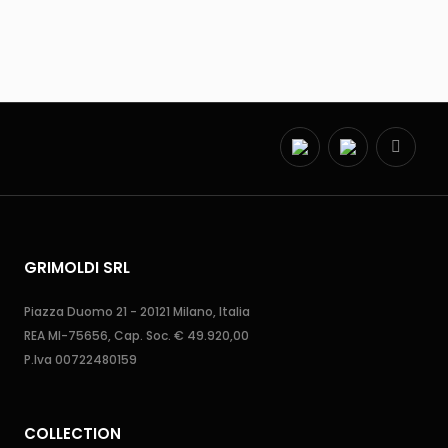
GRIMOLDI SRL
Piazza Duomo 21 - 20121 Milano, Italia
REA MI-75656, Cap. Soc. € 49.920,00
P.Iva 00722480159
COLLECTION