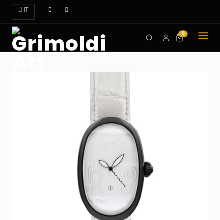
IT
0
CHI
SIAMO
OROLOGI
ART
DOVE
TROVARCI
CONTATTI