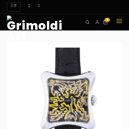
IT
0
CHI
SIAMO
OROLOGI
ART
DOVE
TROVARCI
CONTATTI