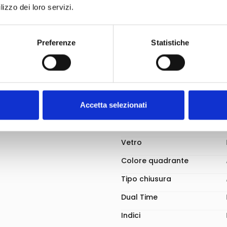
Materiale della cassa
lizzo dei loro servizi.
Materiale cinturino
Diametro cassa
Preferenze
Statistiche
Funzioni
Impermeabilità
Accetta selezionati
Movimento
Carica
Vetro
Colore quadrante
Tipo chiusura
Dual Time
Indici