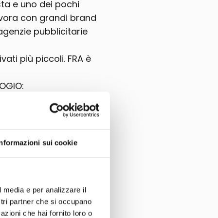
sta e uno dei pochi
Lavora con grandi brand
genzie pubblicitarie
ivati più piccoli. FRA è
OGIO:
ico swiss made
M
tezza 56 mm -
Informazioni sui cookie
ssore 11 mm
GIO VERRA'
PINTA DALL'ARTISTA
l media e per analizzare il
ostri partner che si occupano
azioni che hai fornito loro o