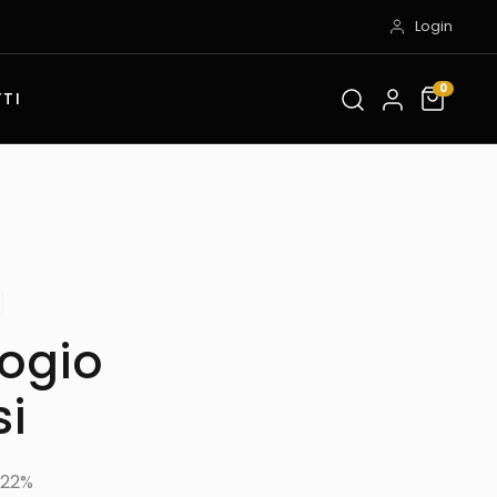
Login
0
TI
logio
si
 22%