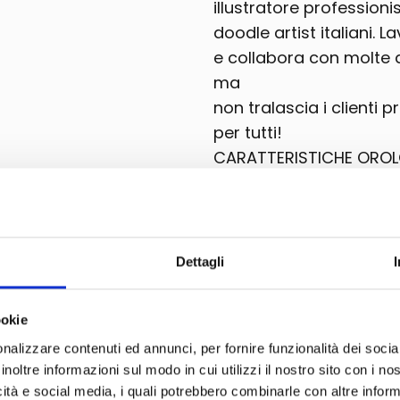
illustratore professioni
doodle artist italiani. 
e collabora con molte a
ma
non tralascia i clienti pr
per tutti!
CARATTERISTICHE OROL
- Movimento: automat
- Corona a vite
- Impermeabilità: 3 AT
- Dimensioni cassa: al
Dettagli
larghezza 41 mm - spe
+++ INSIEME ALL'OROLO
ookie
CONSEGNATA LA TELA DI
nalizzare contenuti ed annunci, per fornire funzionalità dei socia
+++
inoltre informazioni sul modo in cui utilizzi il nostro sito con i n
icità e social media, i quali potrebbero combinarle con altre inform