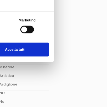
Acciaio
Pelle
41 mm
Marketing
Tempo
Giorno
3 ATM - 3 BAR - 30 m
Accetta tutti
Meccanico
Automatico
Minerale
Artistico
Ardiglione
NO
No