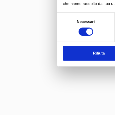
che hanno raccolto dal tuo uti
Selezione
Necessari
del
consenso
Rifiuta