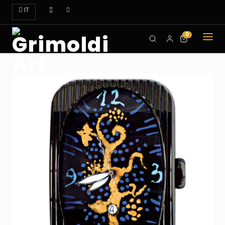
IT
0
CHI
SIAMO
OROLOGI
ART
DOVE
TROVARCI
CONTATTI