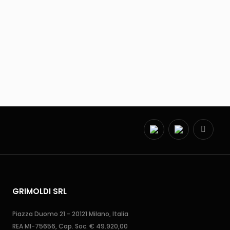
GRIMOLDI SRL
Piazza Duomo 21 - 20121 Milano, Italia
REA MI-75656, Cap. Soc. € 49.920,00