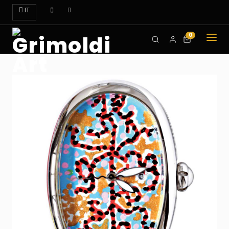
IT
0
CHI
SIAMO
OROLOGI
ART
DOVE
TROVARCI
CONTATTI